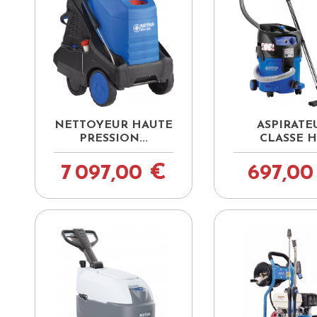


Aperçu rapide
Aperçu ra
NETTOYEUR HAUTE
ASPIRATE
PRESSION...
CLASSE H.
7 097,00 €
697,00