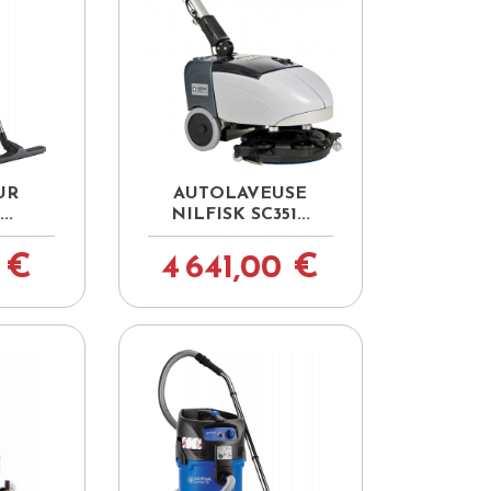

pide
Aperçu rapide
UR
AUTOLAVEUSE
..
NILFISK SC351...
 €
4 641,00 €