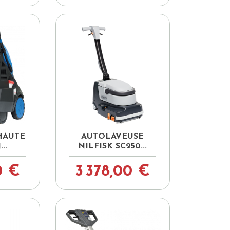

pide
Aperçu rapide
HAUTE
AUTOLAVEUSE
..
NILFISK SC250...
0 €
3 378,00 €