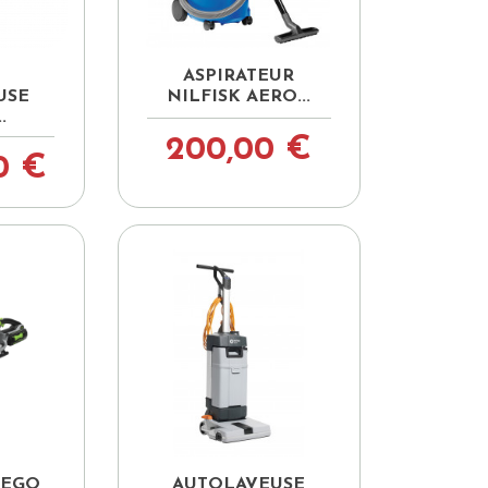

pide
Aperçu rapide
ASPIRATEUR
USE
NILFISK AERO...
.
200,00 €
0 €

pide
Aperçu rapide
 EGO
AUTOLAVEUSE