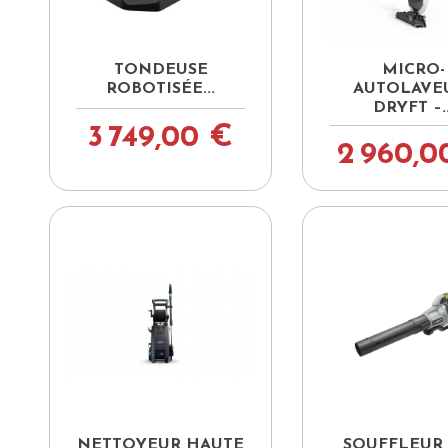


Aperçu rapide
Aperçu ra
TONDEUSE
MICRO-
ROBOTISÉE...
AUTOLAVE
DRYFT –..
3 749,00 €
2 960,0


Aperçu rapide
Aperçu ra
NETTOYEUR HAUTE
SOUFFLEUR