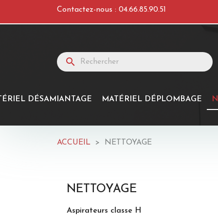
Contactez-nous :
04.66.85.90.51
search
TÉRIEL DÉSAMIANTAGE
MATÉRIEL DÉPLOMBAGE
N
ACCUEIL
NETTOYAGE
NETTOYAGE
Aspirateurs classe H