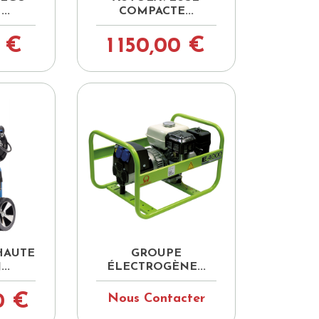
..
COMPACTE...
 €
1 150,00 €

pide
Aperçu rapide
HAUTE
GROUPE
..
ÉLECTROGÈNE...
0 €
Nous Contacter