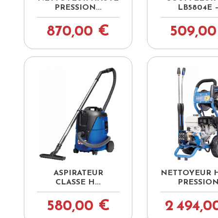
PRESSION...
LB5804E –.
870,00 €
509,00


Aperçu rapide
Aperçu ra
ASPIRATEUR
NETTOYEUR 
CLASSE H...
PRESSION.
580,00 €
2 494,0