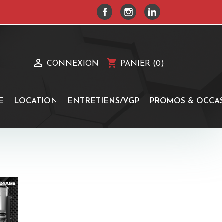
FACEBOOK
INSTAGRAM
LINKEDIN

shopping_cart
CONNEXION
PANIER
(0)
E
LOCATION
ENTRETIENS/VGP
PROMOS & OCCA