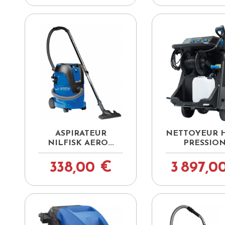


Aperçu rapide
Aperçu ra
ASPIRATEUR
NETTOYEUR 
NILFISK AERO...
PRESSION.
338,00 €
3 897,0