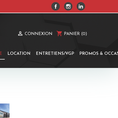
FACEBOOK
INSTAGRAM
LINKEDIN

shopping_cart
CONNEXION
PANIER
(0)
E
LOCATION
ENTRETIENS/VGP
PROMOS & OCCA