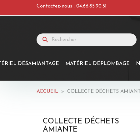
Contactez-nous :
04.66.85.90.51
search
TÉRIEL DÉSAMIANTAGE
MATÉRIEL DÉPLOMBAGE
N
ACCUEIL
COLLECTE DÉCHETS AMIAN
COLLECTE DÉCHETS
AMIANTE