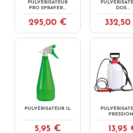


Aperçu rapide
Aperçu ra
PULVÉRISATEUR
PULVÉRISAT
PRO SPRAYER...
DOS...
295,00 €
332,50


Aperçu rapide
Aperçu ra
PULVÉRISATEUR 1L
PULVÉRISAT
PRESSION.
5,95 €
13,95