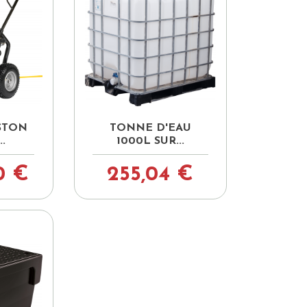

pide
Aperçu rapide
STON
TONNE D'EAU
.
1000L SUR...
0 €
255,04 €