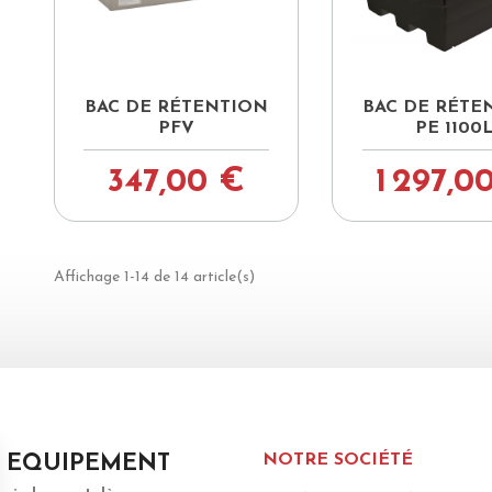


Aperçu rapide
Aperçu ra
BAC DE RÉTENTION
BAC DE RÉTE
PFV
PE 1100
347,00 €
1 297,0
Affichage 1-14 de 14 article(s)
NOTRE SOCIÉTÉ
 EQUIPEMENT