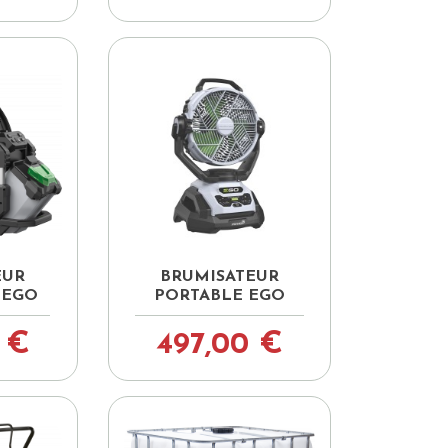

pide
Aperçu rapide
EUR
BRUMISATEUR
 EGO
PORTABLE EGO
 €
497,00 €