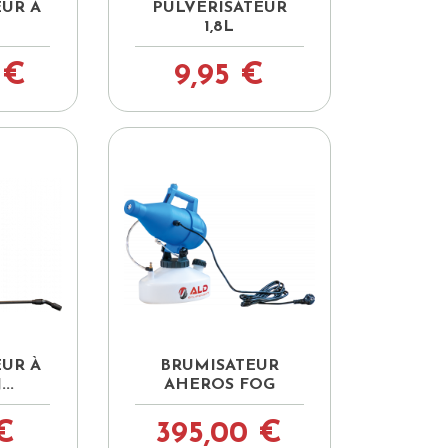

pide
Aperçu rapide
EUR À
PULVÉRISATEUR
1,8L
 €
9,95 €

pide
Aperçu rapide
EUR À
BRUMISATEUR
..
AHEROS FOG
 €
395,00 €