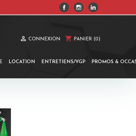
FACEBOOK
INSTAGRAM
LINKEDIN

shopping_cart
CONNEXION
PANIER
(0)
E
LOCATION
ENTRETIENS/VGP
PROMOS & OCCA