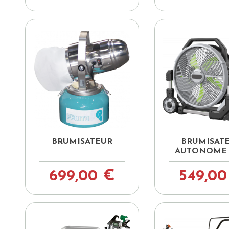


Aperçu rapide
Aperçu ra
BRUMISATEUR
BRUMISAT
AUTONOME
699,00 €
549,00