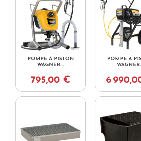


Aperçu rapide
Aperçu ra
POMPE À PISTON
POMPE À PI
WAGNER...
WAGNER..
795,00 €
6 990,0