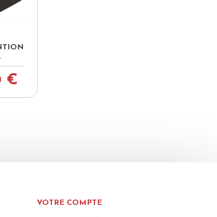
pide
NTION
L
0 €
VOTRE COMPTE