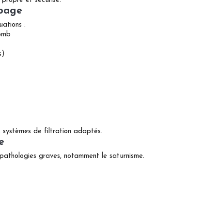
r propre et sécurisé.
mbage
uations :
lomb
s)
 systèmes de filtration adaptés.
e
 pathologies graves, notamment le saturnisme.