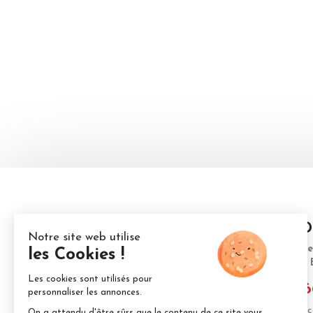
ALD
371 ch
30140
04.6
Nous c