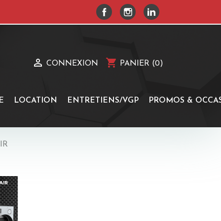
FACEBOOK
INSTAGRAM
LINKEDIN

shopping_cart
CONNEXION
PANIER
(0)
E
LOCATION
ENTRETIENS/VGP
PROMOS & OCCA
IR