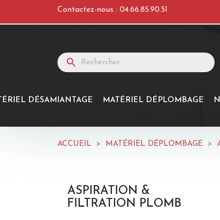
Contactez-nous :
04.66.85.90.51
search
TÉRIEL DÉSAMIANTAGE
MATÉRIEL DÉPLOMBAGE
N
ACCUEIL
MATÉRIEL DÉPLOMBAGE
ASPIRATION &
FILTRATION PLOMB