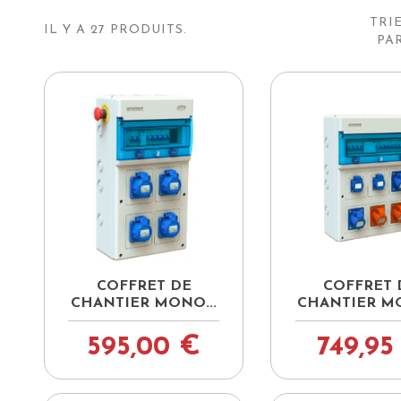
TRI
IL Y A 27 PRODUITS.
PAR


Aperçu rapide
Aperçu ra
COFFRET DE
COFFRET 
CHANTIER MONO...
CHANTIER MO
595,00 €
749,95