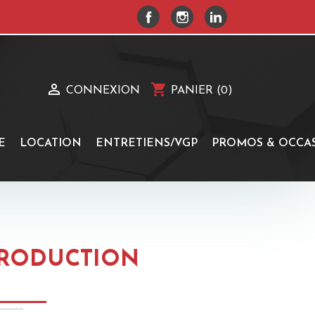
FACEBOOK
INSTAGRAM
LINKEDIN

shopping_cart
CONNEXION
PANIER
(0)
E
LOCATION
ENTRETIENS/VGP
PROMOS & OCCA
 PRODUCTION