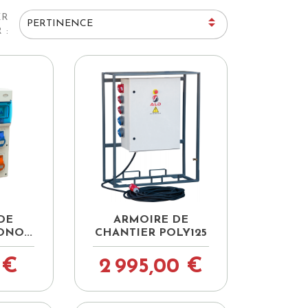
ER

PERTINENCE
 :

pide
Aperçu rapide
DE
ARMOIRE DE
NO...
CHANTIER POLY125
 €
2 995,00 €