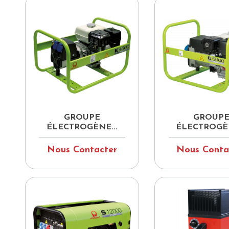


Aperçu rapide
Aperçu ra
GROUPE
GROUP
ÉLECTROGÈNE...
ÉLECTROGÈN
Nous Contacter
Nous Conta