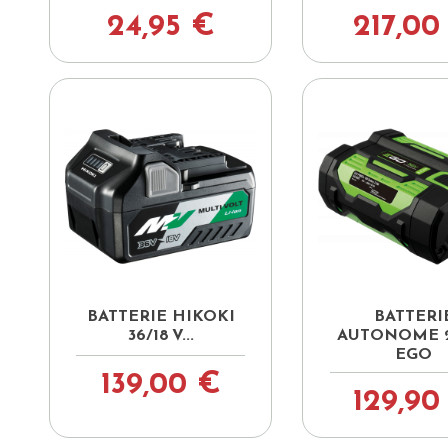
24,95 €
217,00


Aperçu rapide
Aperçu ra
BATTERIE HIKOKI
BATTERI
36/18 V...
AUTONOME 2
EGO
139,00 €
129,90