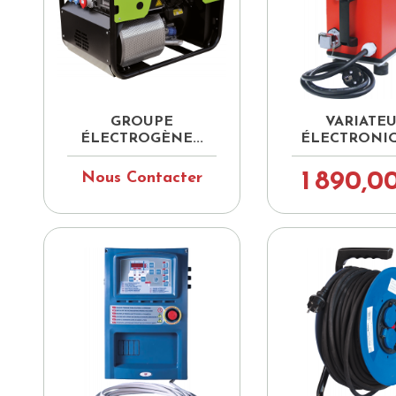


Aperçu rapide
Aperçu ra
GROUPE
VARIATE
ÉLECTROGÈNE...
ÉLECTRONIQ
1 890,0
Nous Contacter