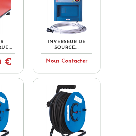

pide
Aperçu rapide
UR
INVERSEUR DE
UE...
SOURCE...
0 €
Nous Contacter