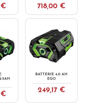
 €
718,00 €

pide
Aperçu rapide
E
BATTERIE 4,0 AH
.5AH
EGO
249,17 €
 €