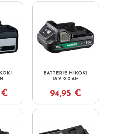

pide
Aperçu rapide
IKOKI
BATTERIE HIKOKI
ON
18 V 2.0 AH
 €
94,95 €