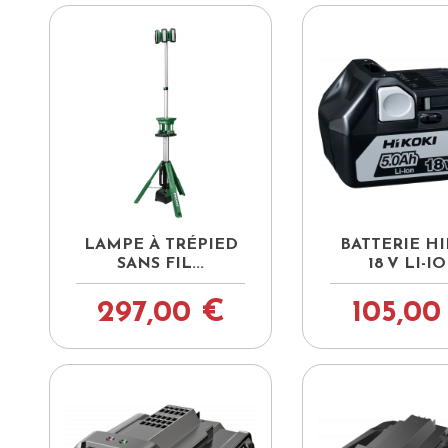


Aperçu rapide
Aperçu ra
LAMPE À TRÉPIED
BATTERIE H
SANS FIL...
18 V LI-I
297,00 €
105,00