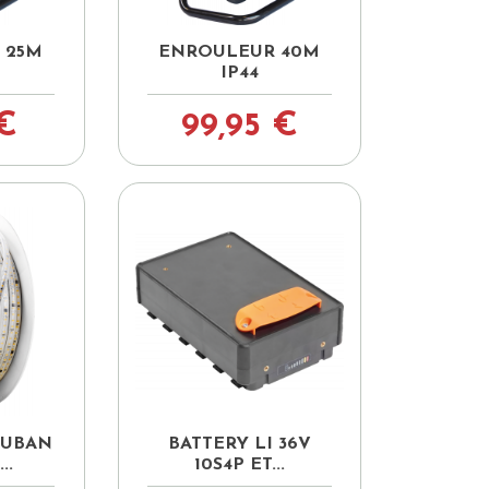

pide
Aperçu rapide
 25M
ENROULEUR 40M
IP44
 €
99,95 €

pide
Aperçu rapide
RUBAN
BATTERY LI 36V
..
10S4P ET...