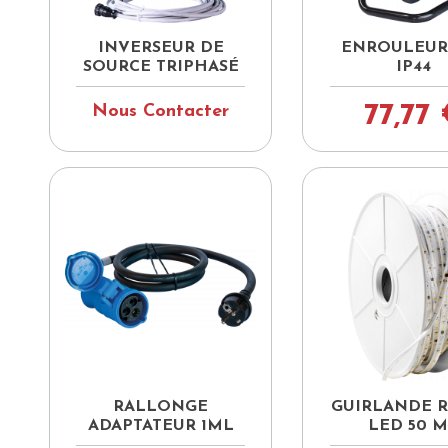


Aperçu rapide
Aperçu ra
INVERSEUR DE
ENROULEUR
SOURCE TRIPHASÉ
IP44
77,77
Nous Contacter


Aperçu rapide
Aperçu ra
RALLONGE
GUIRLANDE 
ADAPTATEUR 1ML
LED 50 M.