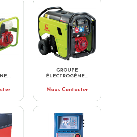

pide
Aperçu rapide
E
GROUPE
E...
ÉLECTROGÈNE...
cter
Nous Contacter