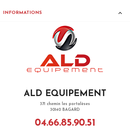
keyboard_arrow_up
INFORMATIONS
ALD EQUIPEMENT
371 chemin les portalèses
30140 BAGARD
04.66.85.90.51