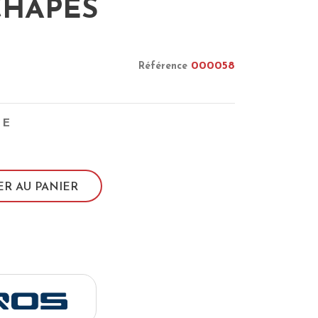
CHAPES
000058
Référence
UE
ER AU PANIER