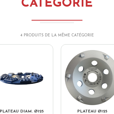
CATÉGORIE
4 PRODUITS DE LA MÊME CATÉGORIE


Aperçu rapide
Aperçu rapide
PLATEAU DIAM. Ø125
PLATEAU Ø125