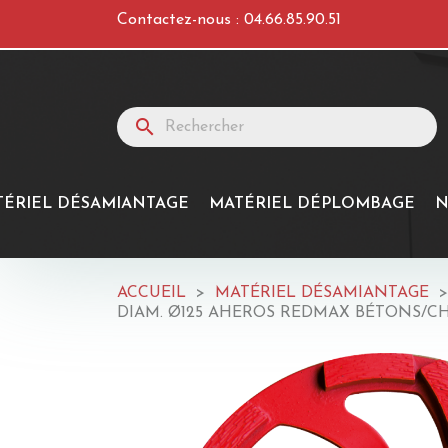
Contactez-nous :
04.66.85.90.51
search
TÉRIEL DÉSAMIANTAGE
MATÉRIEL DÉPLOMBAGE
N
ACCUEIL
MATÉRIEL DÉSAMIANTAGE
DIAM. Ø125 AHEROS REDMAX BÉTONS/C