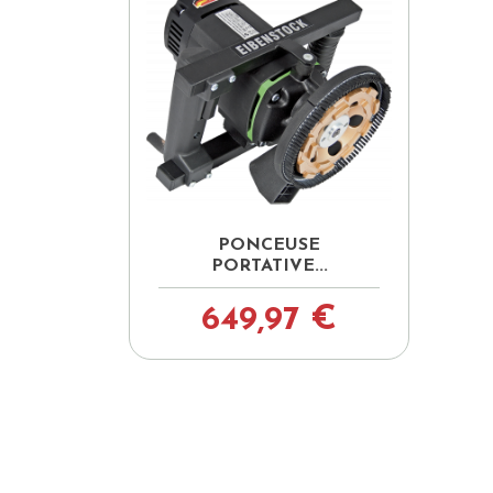

Aperçu rapide
PONCEUSE
PORTATIVE...
649,97 €