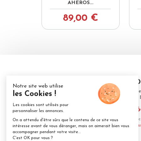
AHEROS...
89,00 €
ALD
371 ch
30140
04.6
Nous c
remplis