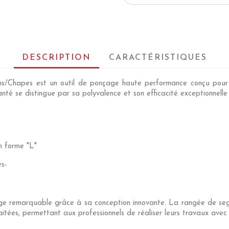
DESCRIPTION
CARACTÉRISTIQUES
pes est un outil de ponçage haute performance conçu pour rép
té se distingue par sa polyvalence et son efficacité exceptionnelle 
n forme "L"
es
-
e remarquable grâce à sa conception innovante. La rangée de se
itées, permettant aux professionnels de réaliser leurs travaux avec p