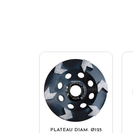

Aperçu rapide
PLATEAU DIAM. Ø125