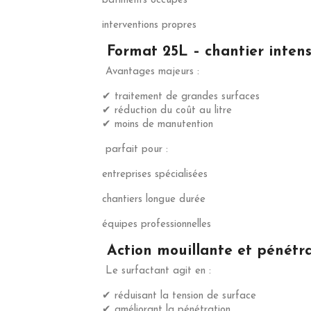
bâtiments occupés
interventions propres
Format 25L – chantier inten
Avantages majeurs :
✔ traitement de grandes surfaces
✔ réduction du coût au litre
✔ moins de manutention
parfait pour :
entreprises spécialisées
chantiers longue durée
équipes professionnelles
Action mouillante et pénétr
Le surfactant agit en :
✔ réduisant la tension de surface
✔ améliorant la pénétration