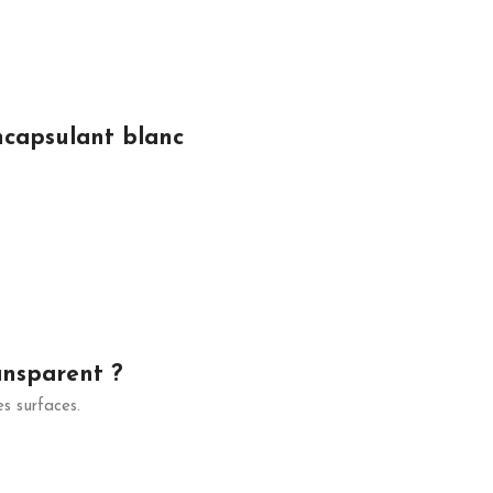
ncapsulant blanc
ansparent ?
es surfaces.