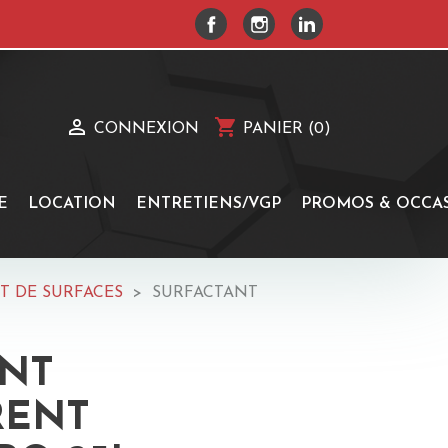
FACEBOOK
INSTAGRAM
LINKEDIN

shopping_cart
CONNEXION
PANIER
(0)
E
LOCATION
ENTRETIENS/VGP
PROMOS & OCCA
T DE SURFACES
SURFACTANT
ANT
RENT