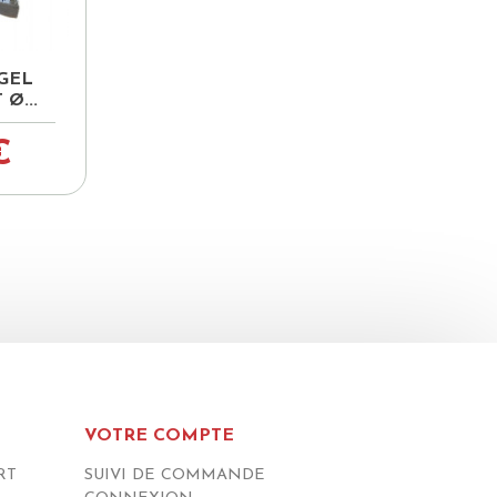
pide
GEL
Ø...
€
VOTRE COMPTE
RT
SUIVI DE COMMANDE