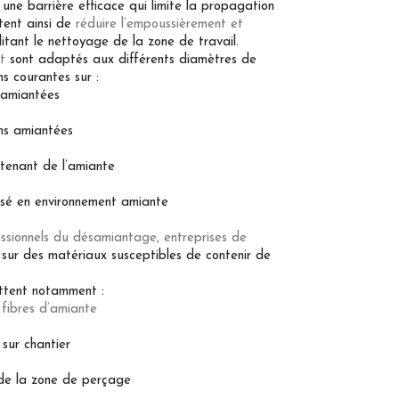
 une barrière efficace qui limite la propagation
ttent ainsi de
réduire l’empoussièrement et
ilitant le nettoyage de la zone de travail.
t
sont adaptés aux différents diamètres de
s courantes sur :
 amiantées
ons amiantées
ntenant de l’amiante
isé en environnement amiante
ssionnels du désamiantage, entreprises de
 sur des matériaux susceptibles de contenir de
ttent notamment :
s fibres d’amiante
 sur chantier
l de la zone de perçage