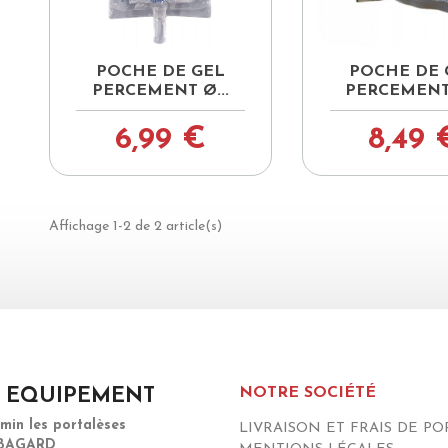


Aperçu rapide
Aperçu ra
POCHE DE GEL
POCHE DE 
PERCEMENT Ø...
PERCEMENT 
6,99 €
8,49 
Affichage 1-2 de 2 article(s)
NOTRE SOCIÉTÉ
 EQUIPEMENT
emin les portalèses
LIVRAISON ET FRAIS DE PO
 BAGARD