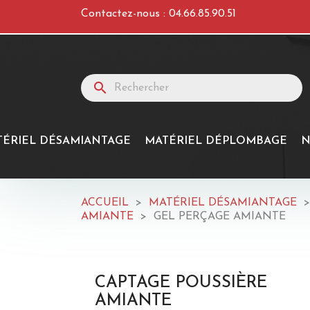
Contactez-nous :
04.66.85.90.51
search
TÉRIEL DÉSAMIANTAGE
MATÉRIEL DÉPLOMBAGE
N
ACCUEIL
MATÉRIEL DÉSAMIANTAGE
AMIANTE
GEL PERÇAGE AMIANTE
CAPTAGE POUSSIÈRE
AMIANTE