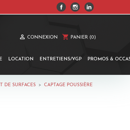
FACEBOOK
INSTAGRAM
LINKEDIN

shopping_cart
CONNEXION
PANIER
(0)
E
LOCATION
ENTRETIENS/VGP
PROMOS & OCCA
T DE SURFACES
CAPTAGE POUSSIÈRE