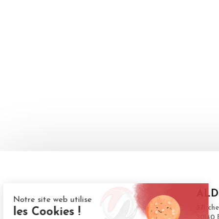
ALD
371 ch
30140