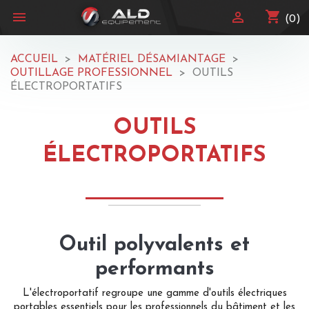
shopping_cart


(0)
ACCUEIL
MATÉRIEL DÉSAMIANTAGE
OUTILLAGE PROFESSIONNEL
OUTILS
ÉLECTROPORTATIFS
OUTILS
ÉLECTROPORTATIFS
Outil polyvalents et
performants
L'électroportatif regroupe une gamme d'outils électriques
portables essentiels pour les professionnels du bâtiment et les