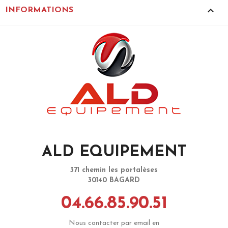
keyboard_arrow_up
INFORMATIONS
ALD EQUIPEMENT
371 chemin les portalèses
30140 BAGARD
04.66.85.90.51
Nous contacter par email en