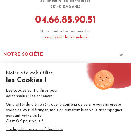
371 chemin les portalèses
30140 BAGARD
04.66.85.90.51
Nous contacter par email en
remplissant le formulaire

NOTRE SOCIÉTÉ

VOTRE COMPTE
© 2026 - Tous droits réservés ALD Equipement -
Mentions
légales
-
Site réalisé par DVI Production